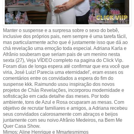
Manter o suspense e a surpresa sobre o sexo do bebê,
inclusive dos próprios pais, nem sempre é uma tarefa fácil,
mas particularmente acho que é justamente isso que dá ao
chá revelação uma emoção toda especial. Adriana Karla e
Afrânio souberam que seriam pais de um menino nesta
sexta (27), Veja VÍDEO completo na pagina do Click Vip.
Foram dias de longa espera até confirmar que era você que
viria, José Luiz! Parecia uma eternidade!', eram esses os
comentários entre os convidados a espera do fim do
suspense kkk. Raimundo usou inspiração dos novos
projetos de Chás Revelações, incorporou modernidade e
sofisticação em cada detalhe das meses. Por todo
ambiente, tons de Azul e Rosa ocuparam as mesas. Com
objetivo de recrutar familiares e amigos, a Adriana recebeu
seus convidados calorosamente com abraços e beijos
juntamente com seu noivo Afrânio Medeiros, na Bem Me
Quer Casa Show.
Mimos: Aline Henrique e Mmartesmimos