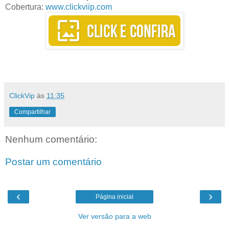
Cobertura:
www.clickviip.com
ClickVip
às
11:35
Compartilhar
Nenhum comentário:
Postar um comentário
‹
›
Página inicial
Ver versão para a web