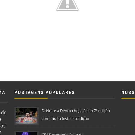
MA
POSTAGENS POPULARES
NOSS
Di Noite a Dento chega à sua 7ª edição
 de
e
com muita festa e tradição
tos
e
CRAS promove festa de