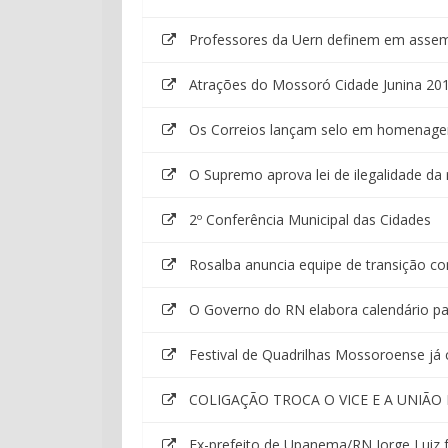
Professores da Uern definem em assem
Atrações do Mossoró Cidade Junina 20
Os Correios lançam selo em homenagem
O Supremo aprova lei de ilegalidade da
2º Conferência Municipal das Cidades
Rosalba anuncia equipe de transição co
O Governo do RN elabora calendário pa
Festival de Quadrilhas Mossoroense j
COLIGAÇÃO TROCA O VICE E A UNIÃO
Ex-prefeito de Upanema/RN Jorge Luiz faz