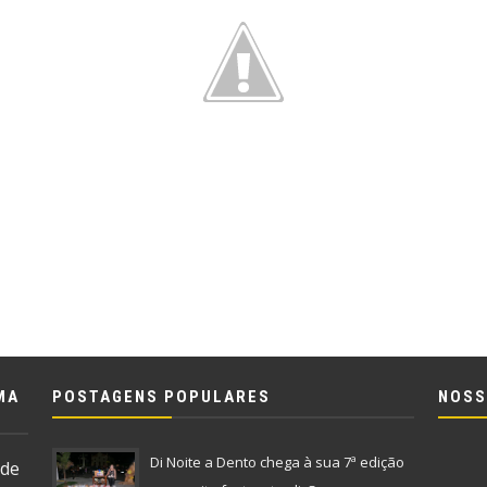
MA
POSTAGENS POPULARES
NOSS
Di Noite a Dento chega à sua 7ª edição
 de