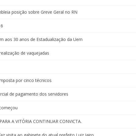
bleia posição sobre Greve Geral no RN
16
 aos 30 anos de Estadualização da Uern
 realização de vaquejadas
mposta por cinco técnicos
rcial de pagamento dos servidores
á começou
 PARA A VITÓRIA CONTINUAR CONVICTA.
 visita ao gabinete do atual prefeito Luiz Jairo