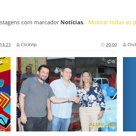
ostagens com marcador
Notícias
.
Mostrar todas as 
Posto São João é inaugurado em Paraú.
Saúde de Paraú ganha reforço de mais uma ambulância.
Banc
13:23
ClickVip
20:00
Clic
0
0