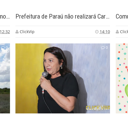
Programa de perfuração de poços no município de Paraú/RN
Prefeitura de Paraú não realizará Carnaval em 2018.
Comu
12:32
ClickVip
14:10
Clic
0
0