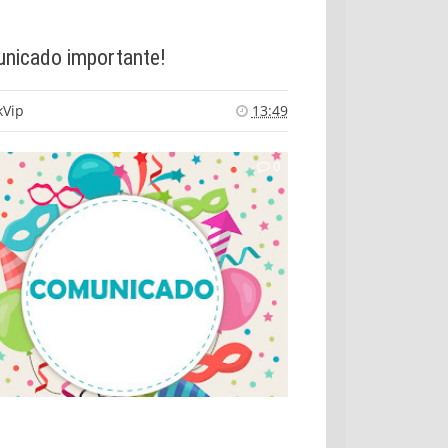
nicado importante!
kVip
13:49
0