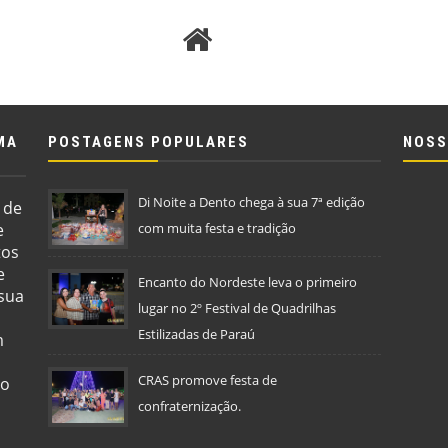
MA
POSTAGENS POPULARES
NOSS
Di Noite a Dento chega à sua 7ª edição
 de
e
com muita festa e tradição
tos
e
Encanto do Nordeste leva o primeiro
 sua
lugar no 2º Festival de Quadrilhas
Estilizadas de Paraú
m
CRAS promove festa de
so
confraternização.