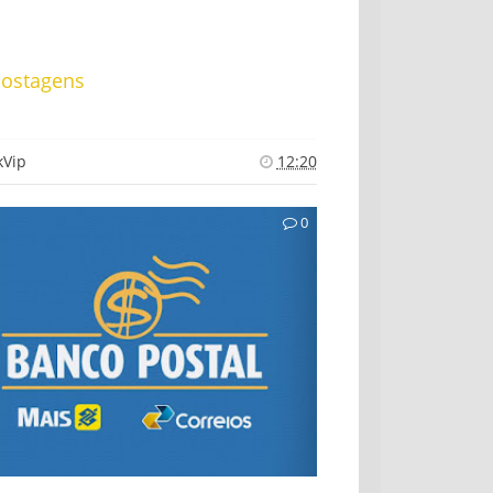
postagens
o Postal
kVip
12:20
0