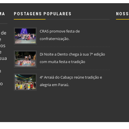
MA
POSTAGENS POPULARES
NOSS
CRAS promove festa de
 de
e
confraternização.
tos
e
Di Noite a Dento chega à sua 7ª edição
 sua
com muita festa e tradição
m
4º Arraiá do Cabaço reúne tradição e
so
alegria em Paraú.