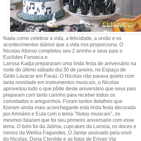
Nada como celebrar a vida, a felicidade, a união e os
acontecimentos diários que a vida nos proporciona. O
Nicolas Afonso completou seu 2 aninho e seus pais o
Euclides Fonseca e
Larissa Kadja prepararam uma linda festa de aniversário na
noite do último sábado dia 30 de janeiro, no Espaço de
Gildo Lavacar em Paraú. O Nicolas não parava quieto com
tanta novidade em instrumentos musicais, o Nicolas
aproveitou tudo o que pôde deste aniversário que seus pais
preparam com tanto carinho para receber todos os
convidados e amiguinhos. Foram tantos detalhes que
fizeram ainda mais aconchegante esta linda festa decorada
por Arimário e Eula com o tema "Notas musicais", os
mesmos falaram que foi seu primeiro aniversario com esse
tema. O bolo foi da Jailma, cupcakes da Larissa, os doces e
mimos da Welika Fagundes. O Jantar assinado pela vovó
do Nicolas, Dona Clenilde e as fotos de Erivan Vip