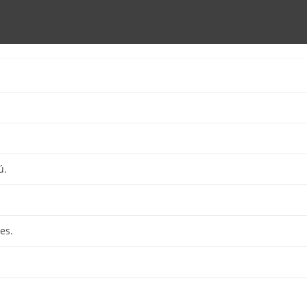
ú.
es.