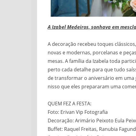
A Izabel Medeiros, sonhava em mescla
A decoração recebeu toques clássicos
novas e modernas, porcelanas e peças 
mesas. A família da Izabela toda part
perto cada detalhe para que tudo saíss
de transformar o aniversário em uma g
nisso que eles prepararam uma comem
QUEM FEZ A FESTA:
Foto: Erivan Vip Fotografia
Decoração: Arimário Peixoto Eula Peix
Buffet: Raquel Freitas, Ranubia Fagun