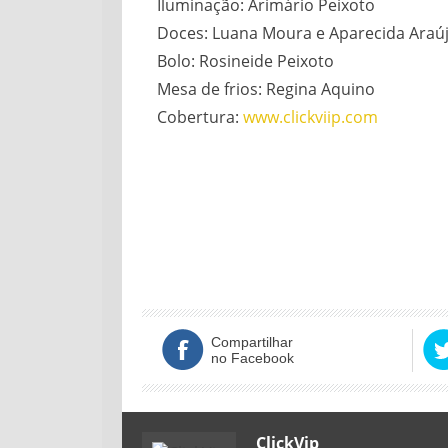
Iluminação: Arimário Peixoto
Doces: Luana Moura e Aparecida Araú
Bolo: Rosineide Peixoto
Mesa de frios: Regina Aquino
Cobertura:
www.clickviip.com
Compartilhar
no Facebook
ClickVip