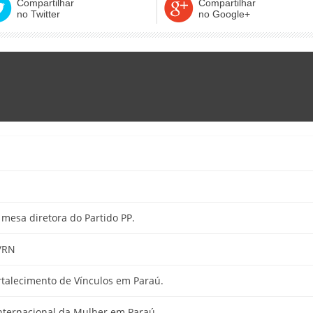
Compartilhar
Compartilhar
no Twitter
no Google+
esa diretora do Partido PP.
/RN
rtalecimento de Vínculos em Paraú.
ternacional da Mulher em Paraú