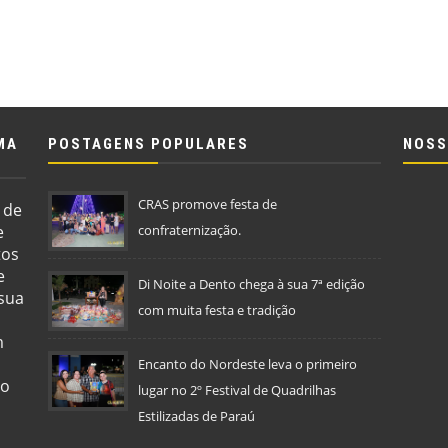
MA
POSTAGENS POPULARES
NOSS
CRAS promove festa de
 de
e
confraternização.
tos
e
Di Noite a Dento chega à sua 7ª edição
 sua
com muita festa e tradição
m
Encanto do Nordeste leva o primeiro
so
lugar no 2º Festival de Quadrilhas
Estilizadas de Paraú