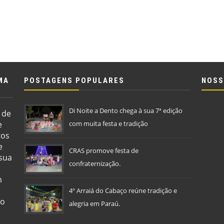
MA
POSTAGENS POPULARES
NOSS
Di Noite a Dento chega à sua 7ª edição
 de
e
com muita festa e tradição
tos
e
CRAS promove festa de
 sua
confraternização.
m
4º Arraiá do Cabaço reúne tradição e
so
alegria em Paraú.