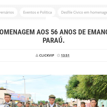
versários
Eventos e Política
Desfile Cívico em homenage
Paraú.
 HOMENAGEM AOS 56 ANOS DE EMANC
PARAÚ.
CLICKVIP
13:51