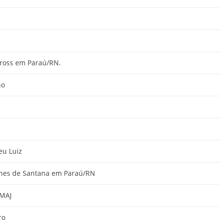
ross em Paraú/RN.
ho
eu Luiz
nes de Santana em Paraú/RN
CMAJ
ro