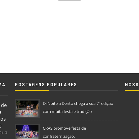
MA
POSTAGENS POPULARES
NOSS
Di Noite a Dento chega à sua 7ª edição
 de
e
com muita festa e tradição
tos
e
CRAS promove festa de
 sua
confraternização.