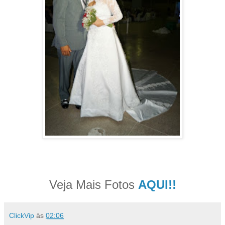
Veja Mais Fotos
AQUI!!
ClickVip
às
02:06