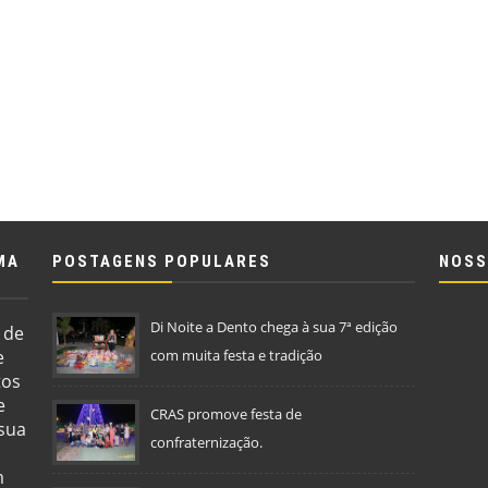
MA
POSTAGENS POPULARES
NOSS
Di Noite a Dento chega à sua 7ª edição
 de
e
com muita festa e tradição
tos
e
CRAS promove festa de
 sua
confraternização.
m