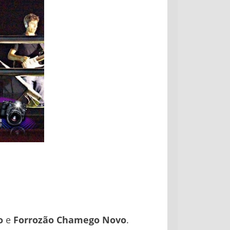
o
e
Forrozão Chamego Novo
.