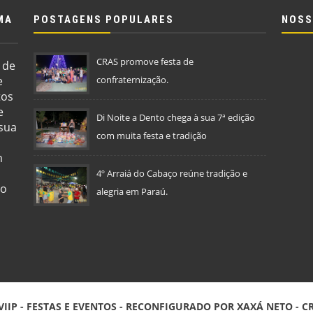
MA
POSTAGENS POPULARES
NOSS
CRAS promove festa de
 de
e
confraternização.
tos
e
Di Noite a Dento chega à sua 7ª edição
 sua
com muita festa e tradição
m
4º Arraiá do Cabaço reúne tradição e
so
alegria em Paraú.
VIIP - FESTAS E EVENTOS
- RECONFIGURADO POR
XAXÁ NETO
- C