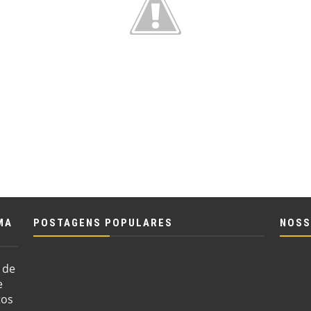
MA
POSTAGENS POPULARES
NOSS
 de
e
tos