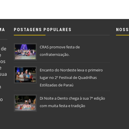
MA
POSTAGENS POPULARES
NOSS
CRAS promove festa de
 de
e
confraternização.
tos
e
Encanto do Nordeste leva o primeiro
 sua
lugar no 2º Festival de Quadrilhas
Estilizadas de Paraú
m
Di Noite a Dento chega à sua 7ª edição
so
com muita festa e tradição